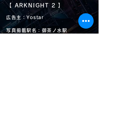
【 ARKNIGHT
2 】
広告主：Yostar
写真掲載駅名：御茶ノ水駅
中央線下りホーム
実施期間：2023/1/8～2/20
駅＆面数：19駅25面
乗降者数：4,873,016/日
（内御茶ノ水駅
133,060/日）
担当：BS部 / 栗山
戻る