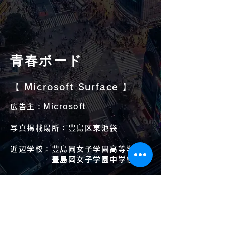
青春ボード
【 Microsoft Surface 】
広告主：Microsoft
写真掲載場所：豊島区東池袋
近辺学校：豊島岡女子学園高等学校
豊島岡女子学園中学校
実施期間：2023/2/1～2/26
面数：30面
担当：BS部 / 栗山