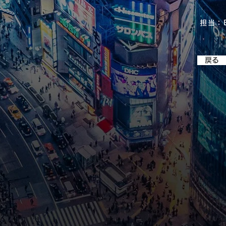
（内渋
担当：B
戻る