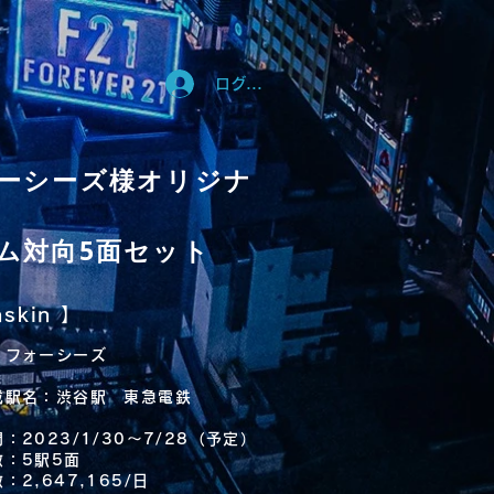
ログイン
ーシーズ様オリジナ
ム対向5面セット
nskin
】
：フォーシーズ
載駅名：渋谷駅 東急電鉄
：2023/1/30～7/28（予定）
数：5駅5面
：2,647,165/日