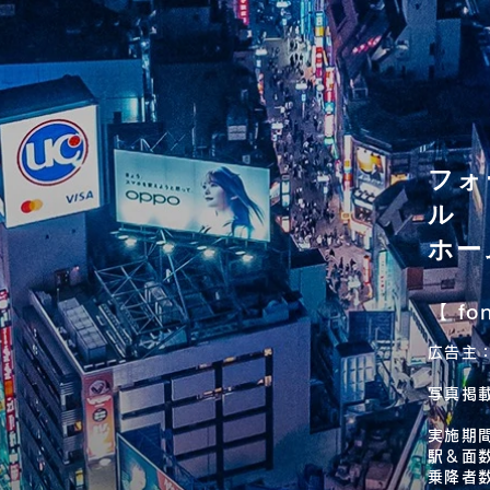
フォ
ル
ホー
【 fo
広告主
写真掲
実施期間
駅＆面
乗降者数