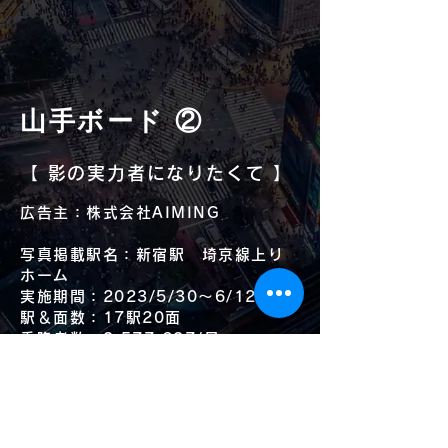
山手ボード ②
【 影の実力者になりたくて 】
広告主：株式会社AIMING
写真掲載駅名：新宿駅 埼京線上り
ホーム
実施期間：2023/
5/30～6/12
駅＆面数：17駅20面
乗降者数：3,577,637/日
（内新宿駅 954,146/
日）
担当：BS部 / 栗山