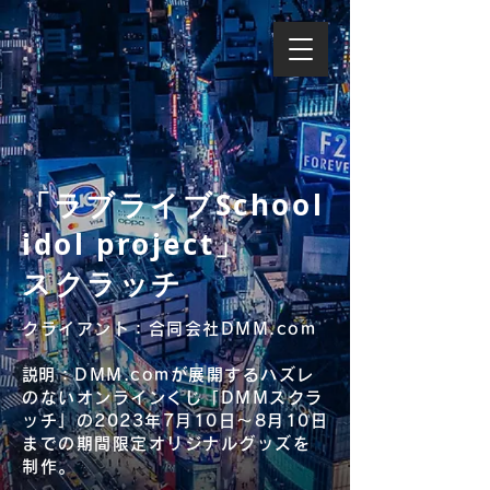
「ラブライブSchool
idol project」
スクラッチ
クライアント：合同会社DMM.com
​説明：DMM.comが展開するハズレ
のないオンラインくじ「DMMスクラ
ッチ」の2023年7月10日〜8月10日
までの期間限定オリジナルグッズを
制作。